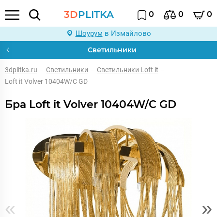
3D
PLITKA
0
0
0
Шоурум
в Измайлово
Светильники
3dplitka.ru
–
Светильники
–
Светильники Loft it
–
Loft it Volver 10404W/C GD
Бра Loft it Volver 10404W/C GD
«
»