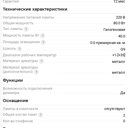
Гарантия
12 меc
Технические характеристики
Напряжение питания лампы
220 В
Общая мощность
80.0 Вт
Тип лампы
Галогеновая
Мощность лампы Вт
40.0
Площадь освещения
0.0 примерная кв. м
Цоколь
G9
Диапазон рабочих температур
+1-[+35]
Материал арматуры
металл
Материал арматуры
(дополнительно)
металл
Функции
Возможность подключения
диммера
Да
Оснащение
Лампы в комплекте
отсутствуют
Общее кол-во ламп
2
Кол-во плафонов
0