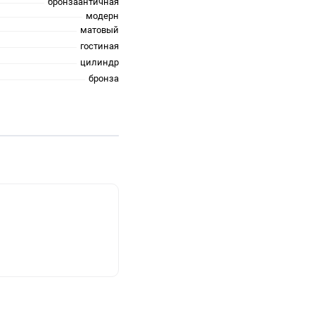
бронзаантичная
модерн
матовый
гостиная
цилиндр
бронза