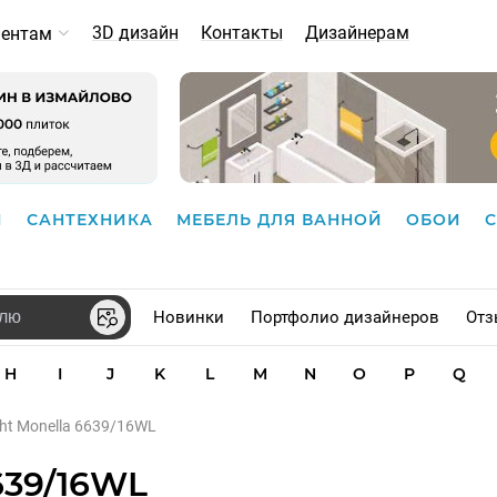
3D дизайн
Контакты
Дизайнерам
иентам
И
САНТЕХНИКА
МЕБЕЛЬ ДЛЯ ВАННОЙ
ОБОИ
Новинки
Портфолио дизайнеров
Отз
H
I
J
K
L
M
N
O
P
Q
ht Monella 6639/16WL
639/16WL