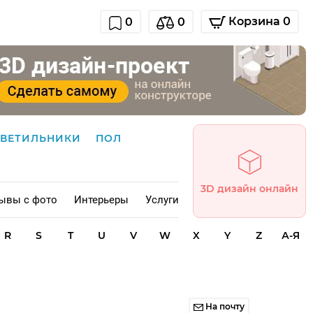
Корзина 0
0
0
СВЕТИЛЬНИКИ
ПОЛ
3D дизайн онлайн
ывы с фото
Интерьеры
Услуги
R
S
T
U
V
W
X
Y
Z
А-Я
На почту