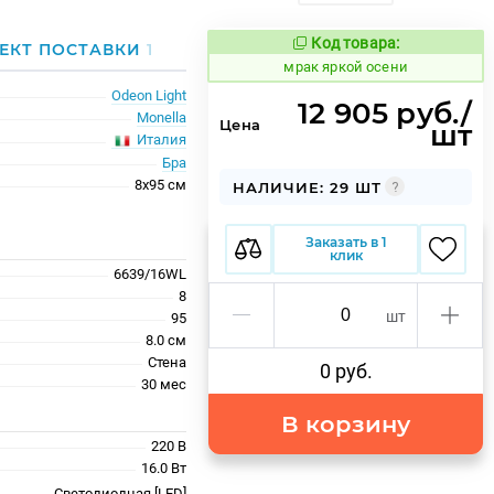
Код товара:
1053940
ЕКТ ПОСТАВКИ
1
Код товара:
мрак яркой осени
Odeon Light
12 905 руб./
Monella
Цена
шт
Италия
Бра
8x95 см
НАЛИЧИЕ: 29 ШТ
Заказать в 1
клик
6639/16WL
8
шт
95
8.0 см
Стена
0 руб.
30 меc
В корзину
220 В
16.0 Вт
Светодиодная [LED]