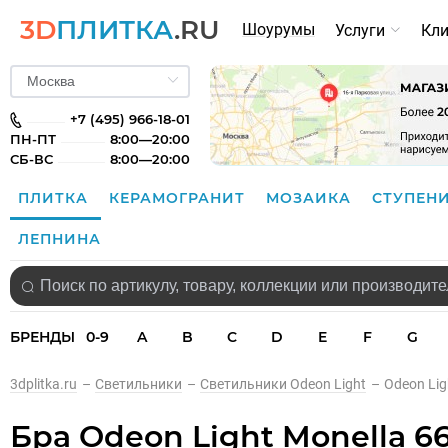
3D
ПЛИТКА
.RU
Шоурумы
Услуги
Кл
+7 (495) 966-18-01
ПН-ПТ
8:00—20:00
СБ-ВС
8:00—20:00
ПЛИТКА
КЕРАМОГРАНИТ
МОЗАИКА
СТУПЕН
ЛЕПНИНА
БРЕНДЫ
0-9
A
B
C
D
E
F
G
3dplitka.ru
–
Светильники
–
Светильники Odeon Light
–
Odeon Lig
Бра Odeon Light Monella 6