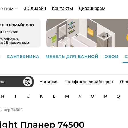
3D дизайн
Контакты
Дизайнерам
иентам
И
САНТЕХНИКА
МЕБЕЛЬ ДЛЯ ВАННОЙ
ОБОИ
Новинки
Портфолио дизайнеров
Отз
H
I
J
K
L
M
N
O
P
Q
Планер 74500
ight Планер 74500