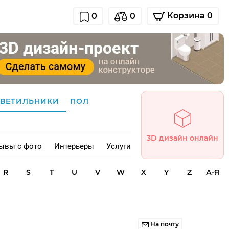
Корзина 0
0
0
СВЕТИЛЬНИКИ
ПОЛ
3D дизайн онлайн
ывы с фото
Интерьеры
Услуги
R
S
T
U
V
W
X
Y
Z
А-Я
На почту