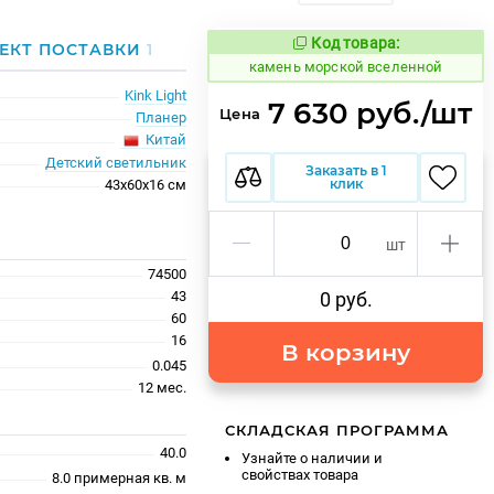
Код товара:
616888
ЕКТ ПОСТАВКИ
1
Код товара:
камень морской вселенной
Kink Light
7 630 руб./шт
Цена
Планер
Китай
Детский светильник
Заказать в 1
клик
43x60x16 см
шт
74500
43
0 руб.
60
16
В корзину
0.045
12 мес.
СКЛАДСКАЯ ПРОГРАММА
40.0
Узнайте о наличии и
свойствах товара
8.0 примерная кв. м