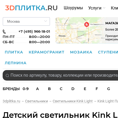
3D
ПЛИТКА
.RU
Шоурумы
Услуги
Кл
+7 (495) 966-18-01
ПН-ПТ
8:00—20:00
СБ-ВС
8:00—20:00
ПЛИТКА
КЕРАМОГРАНИТ
МОЗАИКА
СТУПЕН
ЛЕПНИНА
БРЕНДЫ
0-9
A
B
C
D
E
F
G
3dplitka.ru
–
Светильники
–
Светильники Kink Light
–
Kink Light 
Детский светильник Kink L