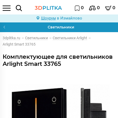
3D
PLITKA
0
0
0
Шоурум
в Измайлово
Светильники
3dplitka.ru
–
Светильники
–
Светильники Arlight
–
Arlight Smart 33765
Комплектующее для светильников
Arlight Smart 33765