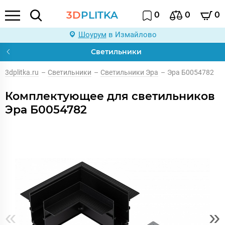
3D
PLITKA
0
0
0
Шоурум
в Измайлово
Светильники
3dplitka.ru
–
Светильники
–
Светильники Эра
–
Эра Б0054782
Комплектующее для светильников
Эра Б0054782
«
»