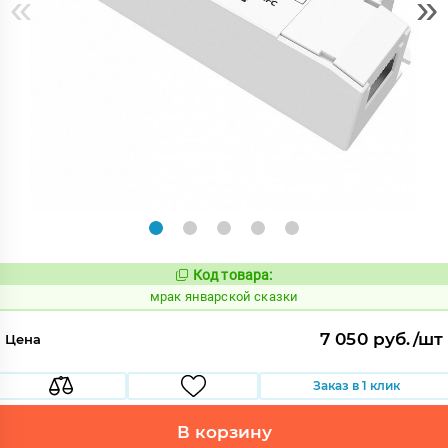
«
»
Код товара:
1062215
Код:
мрак январской сказки
7 050 руб./шт
Цена
Заказ в 1 клик
В корзину