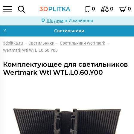
3D
PLITKA
0
0
0
Шоурум
в Измайлово
Светильники
3dplitka.ru
–
Светильники
–
Светильники Wertmark
–
Wertmark Wtl WTL.L0.60.Y00
Комплектующее для светильников
Wertmark Wtl WTL.L0.60.Y00