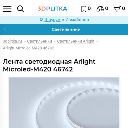
3D
PLITKA
0
0
0
Шоурум
в Измайлово
Светильники
3dplitka.ru
–
Светильники
–
Светильники Arlight
–
Arlight Microled-M420 46742
Лента светодиодная Arlight
Microled-M420 46742