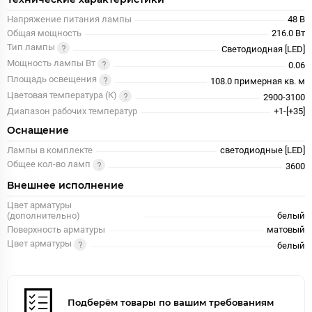
Напряжение питания лампы
48 В
Общая мощность
216.0 Вт
Тип лампы
Светодиодная [LED]
Мощность лампы Вт
0.06
Площадь освещения
108.0 примерная кв. м
Цветовая температура (К)
2900-3100
Диапазон рабочих температур
+1-[+35]
Оснащение
Лампы в комплекте
светодиодные [LED]
Общее кол-во ламп
3600
Внешнее исполнение
Цвет арматуры
(дополнительно)
белый
Поверхность арматуры
матовый
Цвет арматуры
белый
Подберём товары по вашим требованиям