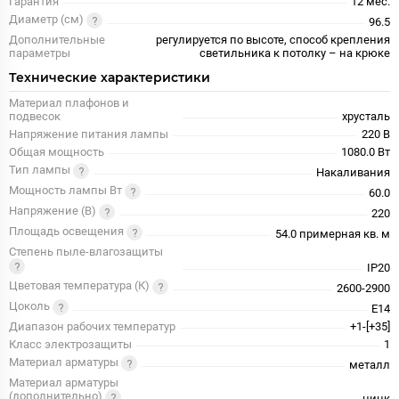
Гарантия
12 мес.
Диаметр (см)
96.5
Дополнительные
регулируется по высоте, способ крепления
параметры
светильника к потолку – на крюке
Технические характеристики
Материал плафонов и
подвесок
хрусталь
Напряжение питания лампы
220 В
Общая мощность
1080.0 Вт
Тип лампы
Накаливания
Мощность лампы Вт
60.0
Напряжение (В)
220
Площадь освещения
54.0 примерная кв. м
Степень пыле-влагозащиты
IP20
Цветовая температура (К)
2600-2900
Цоколь
E14
Диапазон рабочих температур
+1-[+35]
Класс электрозащиты
1
Материал арматуры
металл
Материал арматуры
(дополнительно)
цинк