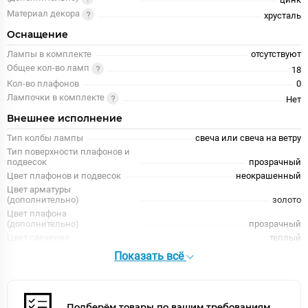
Материал декора
хрусталь
Оснащение
Лампы в комплекте
отсутствуют
Общее кол-во ламп
18
Кол-во плафонов
0
Лампочки в комплекте
Нет
Внешнее исполнение
Тип колбы лампы
свеча или свеча на ветру
Тип поверхности плафонов и
подвесок
прозрачный
Цвет плафонов и подвесок
неокрашенный
Цвет арматуры
(дополнительно)
золото
Цвет плафона
(дополнительно)
прозрачный
Цвет свечения
теплый
Дизайн
классика, барокко
Показать всё
Поверхность арматуры
глянцевый,рельефный
Тип помещения
гостиная
Цвет арматуры
золото
Подберём товары по вашим требованиям