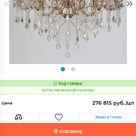
«
»
Код товара:
586816
Код:
исток пастельной палитры
276 815 руб./шт
Цена
Заказ в 1 клик
В корзину