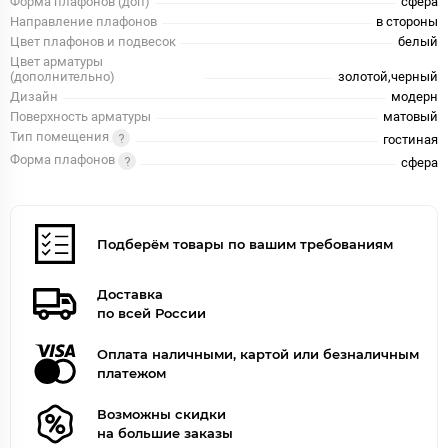
Форма плафонов (доп)
сфера
Направление плафонов
в стороны
Цвет плафонов и подвесок
белый
Цвет арматуры
(дополнительно)
золотой,черный
Дизайн
модерн
Поверхность арматуры
матовый
Тип помещения
гостиная
Форма плафонов
сфера
Подберём товары по вашим требованиям
Доставка
по всей России
Оплата наличными, картой или безналичным
платежом
Возможны скидки
на большие заказы