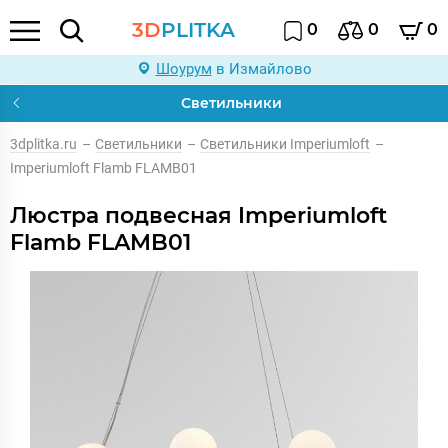
3D
PLITKA
0
0
0
Шоурум
в Измайлово
Светильники
3dplitka.ru
–
Светильники
–
Светильники Imperiumloft
–
Imperiumloft Flamb FLAMB01
Люстра подвесная Imperiumloft
Flamb FLAMB01