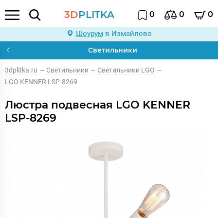
3D
PLITKA
0
0
0
Шоурум
в Измайлово
Светильники
3dplitka.ru
–
Светильники
–
Светильники LGO
–
LGO KENNER LSP-8269
Люстра подвесная LGO KENNER
LSP-8269