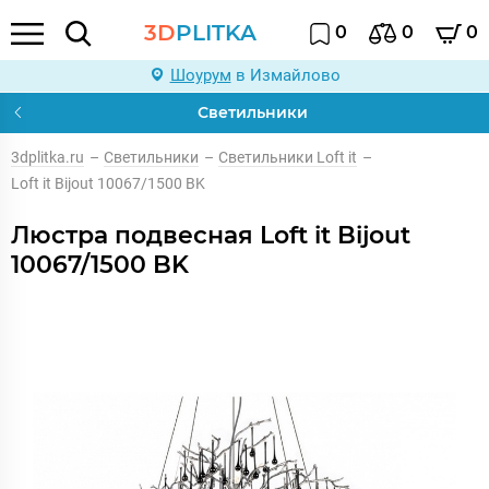
3D
PLITKA
0
0
0
Шоурум
в Измайлово
Светильники
3dplitka.ru
–
Светильники
–
Светильники Loft it
–
Loft it Bijout 10067/1500 BK
Люстра подвесная Loft it Bijout
10067/1500 BK