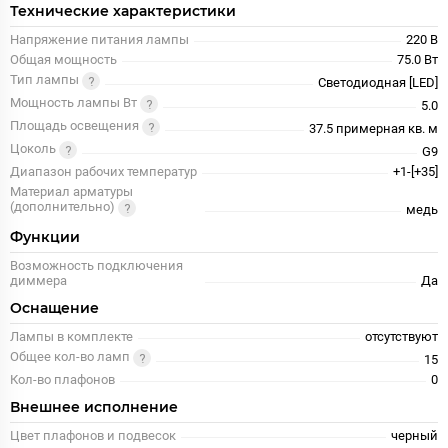
Технические характеристики
Напряжение питания лампы
220 В
Общая мощность
75.0 Вт
Тип лампы
Светодиодная [LED]
Мощность лампы Вт
5.0
Площадь освещения
37.5 примерная кв. м
Цоколь
G9
Диапазон рабочих температур
+1-[+35]
Материал арматуры
(дополнительно)
медь
Функции
Возможность подключения
диммера
Да
Оснащение
Лампы в комплекте
отсутствуют
Общее кол-во ламп
15
Кол-во плафонов
0
Внешнее исполнение
Цвет плафонов и подвесок
черный