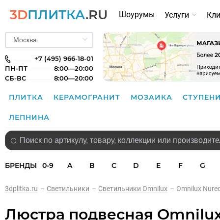
3D
ПЛИТКА
.RU
Шоурумы
Услуги
Кл
+7 (495) 966-18-01
ПН-ПТ
8:00—20:00
СБ-ВС
8:00—20:00
ПЛИТКА
КЕРАМОГРАНИТ
МОЗАИКА
СТУПЕН
ЛЕПНИНА
БРЕНДЫ
0-9
A
B
C
D
E
F
G
3dplitka.ru
–
Светильники
–
Светильники Omnilux
–
Omnilux Nure
Люстра подвесная Omnilux