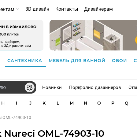
3D дизайн
Контакты
Дизайнерам
иентам
И
САНТЕХНИКА
МЕБЕЛЬ ДЛЯ ВАННОЙ
ОБОИ
Новинки
Портфолио дизайнеров
Отз
H
I
J
K
L
M
N
O
P
Q
ci OML-74903-10
 Nureci OML-74903-10