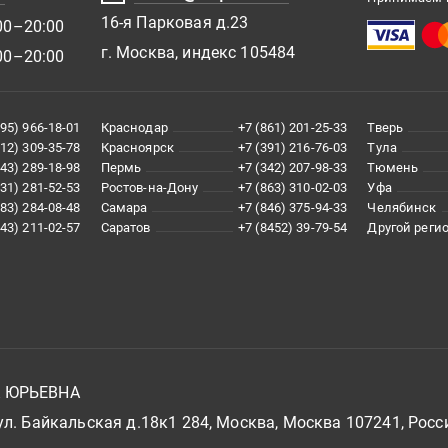
16-я Парковая д.23
00–20:00
г. Москва, индекс 105484
00–20:00
495) 966-18-01
Краснодар
+7 (861) 201-25-33
Тверь
812) 309-35-78
Красноярск
+7 (391) 216-76-03
Тула
343) 289-18-98
Пермь
+7 (342) 207-98-33
Тюмень
831) 281-52-53
Ростов-на-Дону
+7 (863) 310-02-03
Уфа
383) 284-08-48
Самара
+7 (846) 375-94-33
Челябинск
843) 211-02-57
Саратов
+7 (8452) 39-79-54
Другой реги
А ЮРЬЕВНА
л. Байкальская д.18к1 284, Москва, Москва 107241, Росс