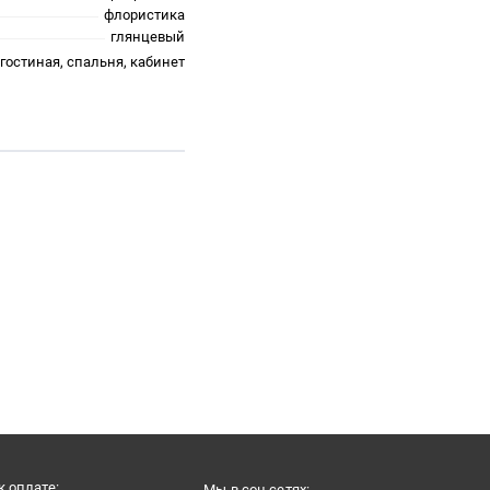
флористика
глянцевый
гостиная, спальня, кабинет
 оплате:
Мы в соц.сетях: