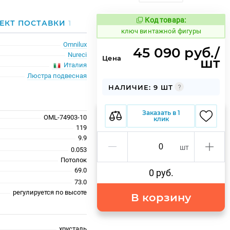
Код товара:
673865
ЕКТ ПОСТАВКИ
1
Код товара:
ключ винтажной фигуры
Omnilux
45 090 руб./
Nureci
Цена
шт
Италия
Люстра подвесная
НАЛИЧИЕ: 9 ШТ
Заказать в 1
OML-74903-10
клик
119
9.9
шт
0.053
Потолок
69.0
0 руб.
73.0
регулируется по высоте
В корзину
хрусталь