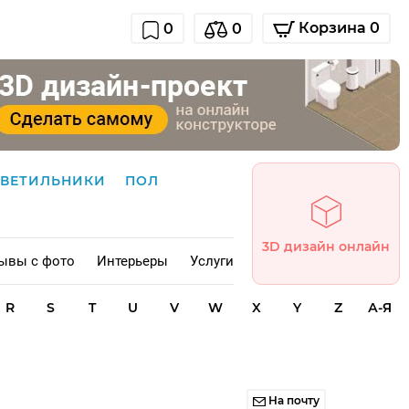
Корзина 0
0
0
СВЕТИЛЬНИКИ
ПОЛ
3D дизайн онлайн
ывы с фото
Интерьеры
Услуги
R
S
T
U
V
W
X
Y
Z
А-Я
На почту