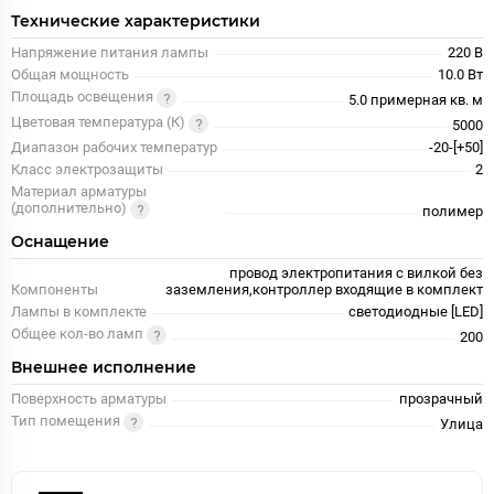
Технические характеристики
Напряжение питания лампы
220 В
Общая мощность
10.0 Вт
Площадь освещения
5.0 примерная кв. м
Цветовая температура (К)
5000
Диапазон рабочих температур
-20-[+50]
Класс электрозащиты
2
Материал арматуры
(дополнительно)
полимер
Оснащение
провод электропитания с вилкой без
Компоненты
заземления,контроллер входящие в комплект
Лампы в комплекте
светодиодные [LED]
Общее кол-во ламп
200
Внешнее исполнение
Поверхность арматуры
прозрачный
Тип помещения
Улица