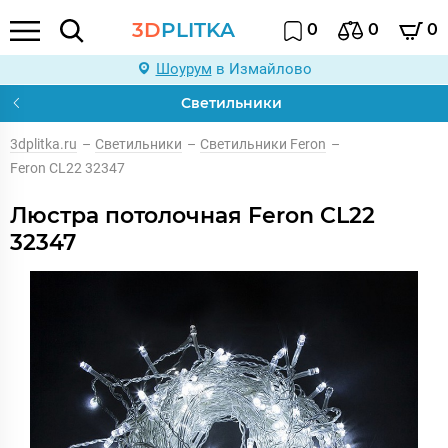
3D
PLITKA
0
0
0
Шоурум
в Измайлово
Светильники
3dplitka.ru
–
Светильники
–
Светильники Feron
–
Feron CL22 32347
Люстра потолочная Feron CL22
32347