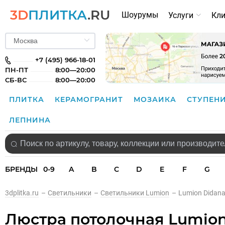
3D
ПЛИТКА
.RU
Шоурумы
Услуги
Кл
+7 (495) 966-18-01
ПН-ПТ
8:00—20:00
СБ-ВС
8:00—20:00
ПЛИТКА
КЕРАМОГРАНИТ
МОЗАИКА
СТУПЕН
ЛЕПНИНА
БРЕНДЫ
0-9
A
B
C
D
E
F
G
3dplitka.ru
–
Светильники
–
Светильники Lumion
–
Lumion Didan
Люстра потолочная Lumion