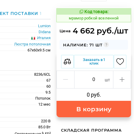
Код товара:
1072263
ЕКТ ПОСТАВКИ
1
Код товара:
мрамор робкой вселенной
Lumion
4 662 руб./шт
Цена
Didana
Италия
Люстра потолочная
НАЛИЧИЕ: 71 ШТ
67x60x9.5 см
Заказать в 1
клик
8236/6CL
шт
67
60
9.5
0 руб.
Потолок
12 меc
В корзину
220 В
85.0 Вт
СКЛАДСКАЯ ПРОГРАММА
Светодиодная [LED]