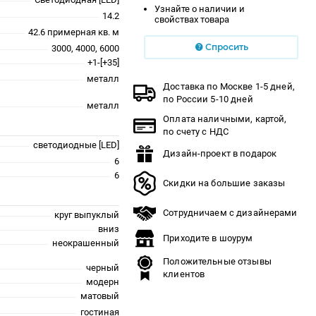
Узнайте о наличии и
14.2
свойствах товара
42.6 примерная кв. м
Спросить
3000, 4000, 6000
+1-[+35]
металл
Доставка по Москве 1-5 дней,
по России 5-10 дней
металл
Оплата наличными, картой,
по счету с НДС
светодиодные [LED]
Дизайн-проект в подарок
6
6
Скидки на большие заказы
Сотрудничаем с дизайнерами
круг выпуклый
вниз
Приходите в шоурум
неокрашенный
Положительные отзывы
черный
клиентов
модерн
матовый
гостиная