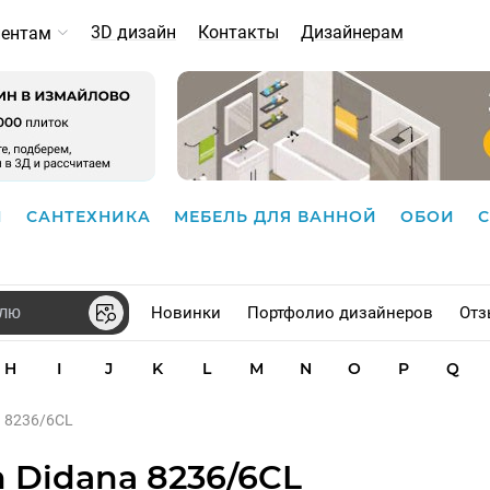
3D дизайн
Контакты
Дизайнерам
иентам
И
САНТЕХНИКА
МЕБЕЛЬ ДЛЯ ВАННОЙ
ОБОИ
Новинки
Портфолио дизайнеров
Отз
H
I
J
K
L
M
N
O
P
Q
a 8236/6CL
 Didana 8236/6CL