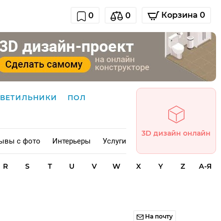
Корзина 0
0
0
СВЕТИЛЬНИКИ
ПОЛ
3D дизайн онлайн
ывы с фото
Интерьеры
Услуги
R
S
T
U
V
W
X
Y
Z
А-Я
На почту