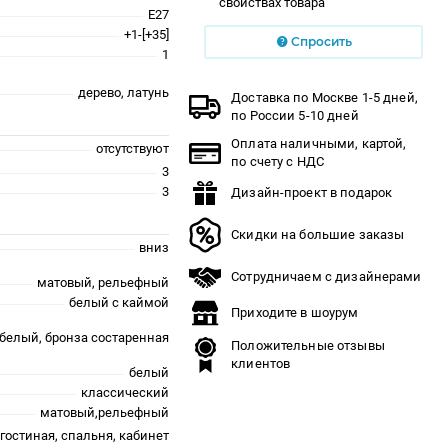
свойствах товара
E27
+1-[+35]
Спросить
1
дерево, латунь
Доставка по Москве 1-5 дней,
по России 5-10 дней
Оплата наличными, картой,
отсутствуют
по счету с НДС
3
3
Дизайн-проект в подарок
Скидки на большие заказы
вниз
Сотрудничаем с дизайнерами
матовый, рельефный
белый с каймой
Приходите в шоурум
белый, бронза состаренная
Положительные отзывы
клиентов
белый
классический
матовый,рельефный
гостиная, спальня, кабинет