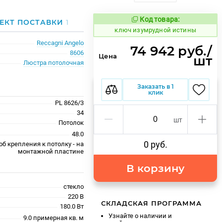
Код товара:
676161
ЕКТ ПОСТАВКИ
1
Код товара:
ключ изумрудной истины
Reccagni Angelo
74 942 руб./
8606
Цена
шт
Люстра потолочная
Заказать в 1
клик
PL 8626/3
34
шт
Потолок
48.0
0 руб.
об крепления к потолку - на
монтажной пластине
В корзину
стекло
220 В
СКЛАДСКАЯ ПРОГРАММА
180.0 Вт
Узнайте о наличии и
9.0 примерная кв. м