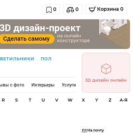
Корзина 0
0
0
СВЕТИЛЬНИКИ
ПОЛ
3D дизайн онлайн
ывы с фото
Интерьеры
Услуги
R
S
T
U
V
W
X
Y
Z
А-Я
На почту