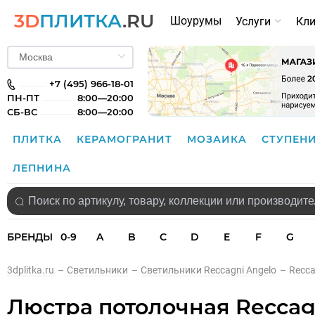
3D
ПЛИТКА
.RU
Шоурумы
Услуги
Кл
+7 (495) 966-18-01
ПН-ПТ
8:00—20:00
СБ-ВС
8:00—20:00
ПЛИТКА
КЕРАМОГРАНИТ
МОЗАИКА
СТУПЕН
ЛЕПНИНА
БРЕНДЫ
0-9
A
B
C
D
E
F
G
3dplitka.ru
–
Светильники
–
Светильники Reccagni Angelo
–
Recca
Люстра потолочная Reccagn