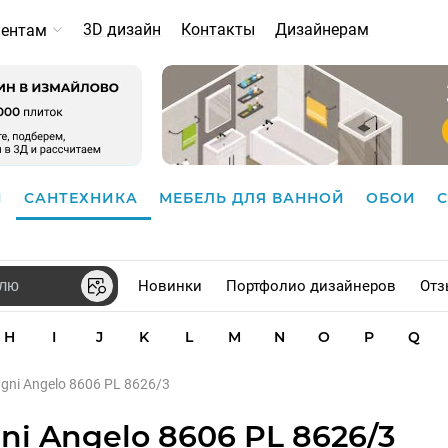
3D дизайн
Контакты
Дизайнерам
иентам
И
САНТЕХНИКА
МЕБЕЛЬ ДЛЯ ВАННОЙ
ОБОИ
Новинки
Портфолио дизайнеров
Отз
H
I
J
K
L
M
N
O
P
Q
gni Angelo 8606 PL 8626/3
i Angelo 8606 PL 8626/3