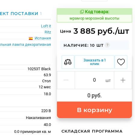
Код товара:
1069882
ЕКТ ПОСТАВКИ
1
Код товара:
мрамор морозной высоты
Loft it
3 885 руб./шт
Цена
Ritz
Испания
льная лампа декоративная
НАЛИЧИЕ: 10 ШТ
Заказать в 1
клик
10253T Black
63.9
шт
Стол
12 меc
18.0
0 руб.
В корзину
220 В
Накаливания
40.0
СКЛАДСКАЯ ПРОГРАММА
0.0 примерная кв. м