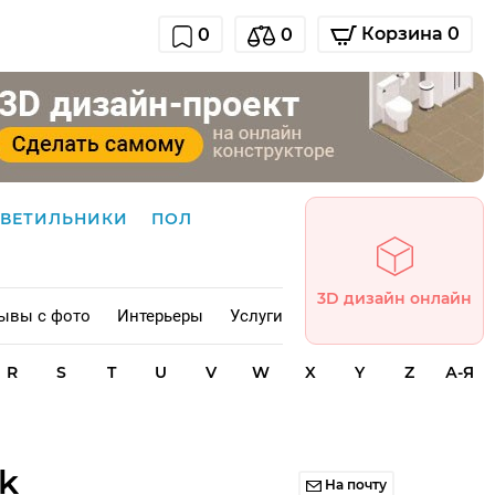
Корзина 0
0
0
СВЕТИЛЬНИКИ
ПОЛ
3D дизайн онлайн
ывы с фото
Интерьеры
Услуги
R
S
T
U
V
W
X
Y
Z
А-Я
ck
На почту