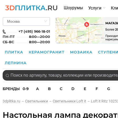
3D
ПЛИТКА
.RU
Шоурумы
Услуги
Кл
+7 (495) 966-18-01
ПН-ПТ
8:00—20:00
СБ-ВС
8:00—20:00
ПЛИТКА
КЕРАМОГРАНИТ
МОЗАИКА
СТУПЕН
ЛЕПНИНА
БРЕНДЫ
0-9
A
B
C
D
E
F
G
3dplitka.ru
–
Светильники
–
Светильники Loft it
–
Loft it Ritz 102
Настольная лампа декоратив