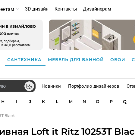
3D дизайн
Контакты
Дизайнерам
иентам
И
САНТЕХНИКА
МЕБЕЛЬ ДЛЯ ВАННОЙ
ОБОИ
Новинки
Портфолио дизайнеров
Отз
H
I
J
K
L
M
N
O
P
Q
53T Black
ная Loft it Ritz 10253T Bla