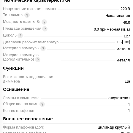
Технические характеристики
Напряжение питания лампы
220 В
Тип лампы
Накаливания
Мощность лампы Вт
40.0
Площадь освещения
0.0 примерная кв. м
Цоколь
E27
Диапазон рабочих температур
+1-[+35]
Материал арматуры
металл
Материал арматуры
(дополнительно)
металл
Функции
Возможность подключения
диммера
Да
Оснащение
Лампы в комплекте
отсутствуют
Общее кол-во ламп
1
Кол-во плафонов
1
Внешнее исполнение
Форма плафонов (доп)
цилиндр круглый