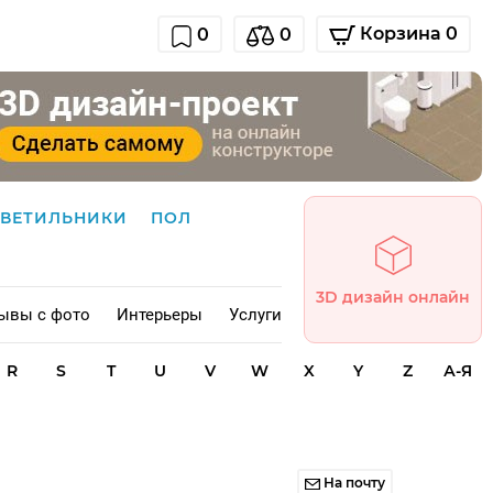
Корзина 0
0
0
СВЕТИЛЬНИКИ
ПОЛ
3D дизайн онлайн
ывы с фото
Интерьеры
Услуги
R
S
T
U
V
W
X
Y
Z
А-Я
На почту