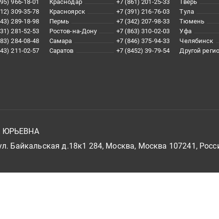
495) 966-18-01
Краснодар
+7 (861) 201-25-33
Тверь
812) 309-35-78
Красноярск
+7 (391) 216-76-03
Тула
343) 289-18-98
Пермь
+7 (342) 207-98-33
Тюмень
831) 281-52-53
Ростов-на-Дону
+7 (863) 310-02-03
Уфа
383) 284-08-48
Самара
+7 (846) 375-94-33
Челябинск
843) 211-02-57
Саратов
+7 (8452) 39-79-54
Другой реги
А ЮРЬЕВНА
л. Байкальская д.18к1 284, Москва, Москва 107241, Росс