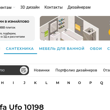
3D дизайн
Контакты
Дизайнерам
иентам
И
САНТЕХНИКА
МЕБЕЛЬ ДЛЯ ВАННОЙ
ОБОИ
Новинки
Портфолио дизайнеров
Отз
H
I
J
K
L
M
N
O
P
Q
a Ufo 10198