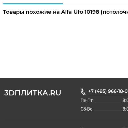
Товары похожие на Alfa Ufo 10198 (потоло
3DПЛИТКА.RU
+7 (495) 966-18-0
Пн-Пт
8:
Сб-Вс
8: