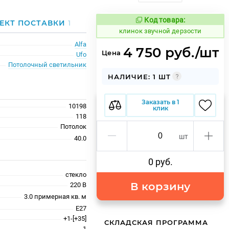
Код товара:
644395
ЕКТ ПОСТАВКИ
1
Код товара:
клинок звучной дерзости
Alfa
4 750 руб./шт
Цена
Ufo
Потолочный светильник
НАЛИЧИЕ: 1 ШТ
Заказать в 1
10198
клик
118
Потолок
шт
40.0
0 руб.
стекло
В корзину
220 В
3.0 примерная кв. м
E27
+1-[+35]
СКЛАДСКАЯ ПРОГРАММА
1