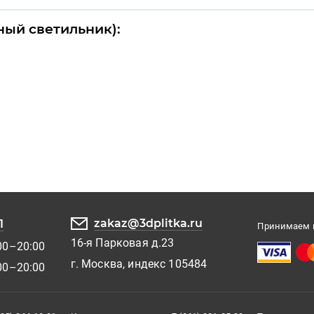
чный светильник):
zakaz@3dplitka.ru
1
Принимаем к
16-я Парковая д.23
00–20:00
г. Москва, индекс 105484
00–20:00