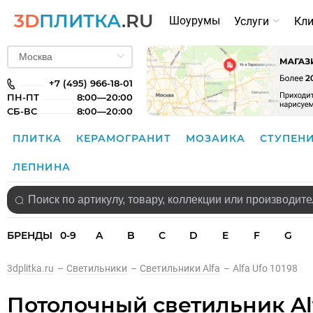
3D
ПЛИТКА
.RU
Шоурумы
Услуги
Кл
+7 (495) 966-18-01
ПН-ПТ
8:00—20:00
СБ-ВС
8:00—20:00
ПЛИТКА
КЕРАМОГРАНИТ
МОЗАИКА
СТУПЕН
ЛЕПНИНА
БРЕНДЫ
0-9
A
B
C
D
E
F
G
3dplitka.ru
–
Светильники
–
Светильники Alfa
–
Alfa Ufo 10198
Потолочный светильник Alf