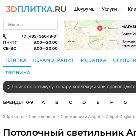
3D
ПЛИТКА
.RU
Шоурумы
Услуги
Кл
+7 (495) 966-18-01
ПН-ПТ
8:00—20:00
СБ-ВС
8:00—20:00
ПЛИТКА
КЕРАМОГРАНИТ
МОЗАИКА
СТУПЕН
ЛЕПНИНА
БРЕНДЫ
0-9
A
B
C
D
E
F
G
3dplitka.ru
–
Светильники
–
Светильники Arlight
–
Arlight Grigliat
Потолочный светильник Arli