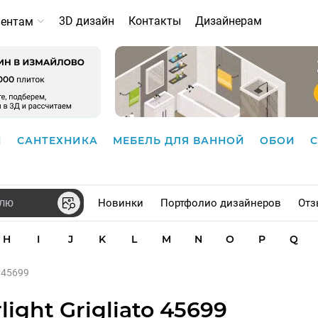
3D дизайн
Контакты
Дизайнерам
иентам
И
САНТЕХНИКА
МЕБЕЛЬ ДЛЯ ВАННОЙ
ОБОИ
Новинки
Портфолио дизайнеров
Отз
H
I
J
K
L
M
N
O
P
Q
o 45699
ght Grigliato 45699