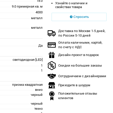
18.0
Узнайте о наличии и
9.0 примерная кв. м
свойствах товара
4000
Спросить
металл
металл
Доставка по Москве 1-5 дней,
по России 5-10 дней
Оплата наличными, картой,
Да
по счету с НДС
Дизайн-проект в подарок
светодиодная [LED]
1
Скидки на большие заказы
1
Сотрудничаем с дизайнерами
призма квадратная
Приходите в шоурум
вниз
Положительные отзывы
черный
клиентов
черный
техно