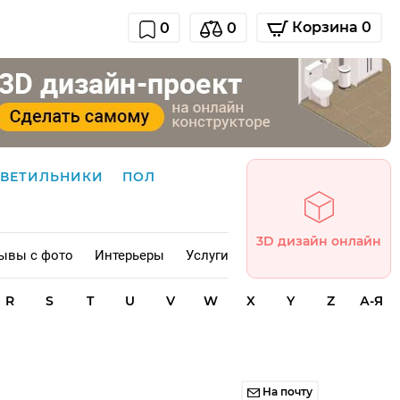
Корзина 0
0
0
СВЕТИЛЬНИКИ
ПОЛ
3D дизайн онлайн
ывы с фото
Интерьеры
Услуги
R
S
T
U
V
W
X
Y
Z
А-Я
На почту