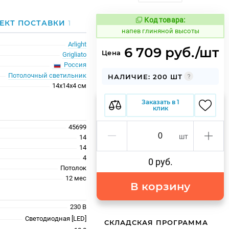
Код товара:
1080257
ЕКТ ПОСТАВКИ
1
Код товара:
напев глиняной высоты
Arlight
6 709 руб./шт
Цена
Grigliato
Россия
Потолочный светильник
НАЛИЧИЕ: 200 ШТ
14x14x4 см
Заказать в 1
клик
45699
шт
14
14
4
0 руб.
Потолок
12 меc
В корзину
230 В
Светодиодная [LED]
СКЛАДСКАЯ ПРОГРАММА