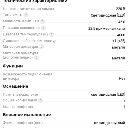
Технические характеристики
Напряжение питания лампы
220 В
Тип лампы
Светодиодная [LED]
Мощность лампы Вт
45.0
Площадь освещения
22.5 примерная кв. м
Цветовая температура (К)
4000
Диапазон рабочих температур
+1-[+35]
Материал арматуры
металл
Материал арматуры
(дополнительно)
металл
Функции
Возможность подключения
диммера
Нет
Оснащение
Лампы в комплекте
светодиодная [LED]
Общее кол-во ламп
1
Кол-во плафонов
1
Внешнее исполнение
Форма плафонов (доп)
цилиндр круглый