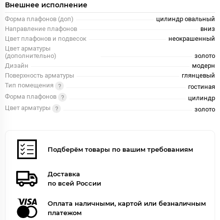
Внешнее исполнение
Форма плафонов (доп)
цилиндр овальный
Направление плафонов
вниз
Цвет плафонов и подвесок
неокрашенный
Цвет арматуры
(дополнительно)
золото
Дизайн
модерн
Поверхность арматуры
глянцевый
Тип помещения
гостиная
Форма плафонов
цилиндр
Цвет арматуры
золото
Подберём товары по вашим требованиям
Доставка
по всей России
Оплата наличными, картой или безналичным
платежом