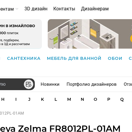
3D дизайн
Контакты
Дизайнерам
иентам
И
САНТЕХНИКА
МЕБЕЛЬ ДЛЯ ВАННОЙ
ОБОИ
Новинки
Портфолио дизайнеров
Отз
H
I
J
K
L
M
N
O
P
Q
8012PL-01AM
eya Zelma FR8012PL-01AM