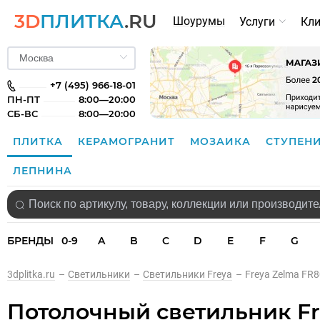
3D
ПЛИТКА
.RU
Шоурумы
Услуги
Кл
+7 (495) 966-18-01
ПН-ПТ
8:00—20:00
СБ-ВС
8:00—20:00
ПЛИТКА
КЕРАМОГРАНИТ
МОЗАИКА
СТУПЕН
ЛЕПНИНА
БРЕНДЫ
0-9
A
B
C
D
E
F
G
3dplitka.ru
–
Светильники
–
Светильники Freya
–
Freya Zelma FR
Потолочный светильник Fr