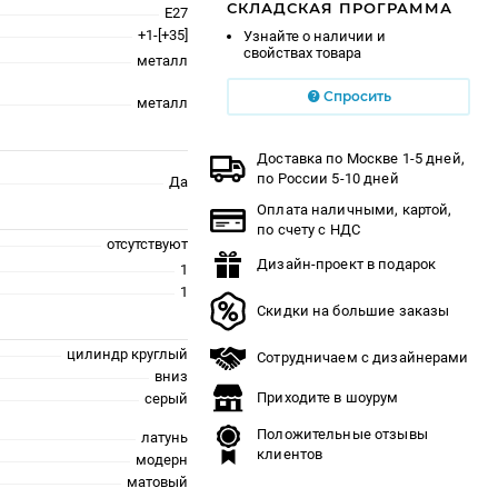
СКЛАДСКАЯ ПРОГРАММА
E27
+1-[+35]
Узнайте о наличии и
свойствах товара
металл
Спросить
металл
Доставка по Москве 1-5 дней,
по России 5-10 дней
Да
Оплата наличными, картой,
по счету с НДС
отсутствуют
Дизайн-проект в подарок
1
1
Скидки на большие заказы
цилиндр круглый
Сотрудничаем с дизайнерами
вниз
Приходите в шоурум
серый
Положительные отзывы
латунь
клиентов
модерн
матовый