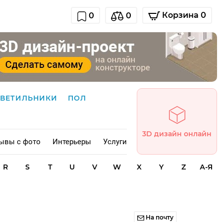
Корзина 0
0
0
СВЕТИЛЬНИКИ
ПОЛ
3D дизайн онлайн
ывы с фото
Интерьеры
Услуги
R
S
T
U
V
W
X
Y
Z
А-Я
На почту