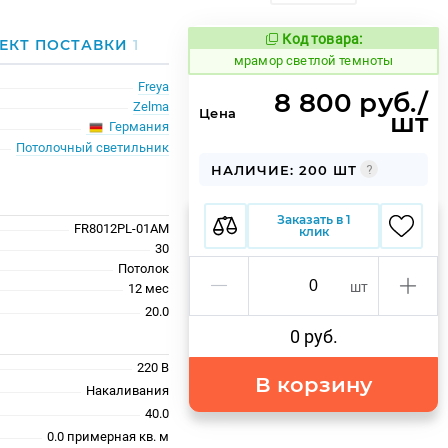
Код товара:
1072977
ЕКТ ПОСТАВКИ
1
Код товара:
мрамор светлой темноты
Freya
8 800 руб./
Zelma
Цена
шт
Германия
Потолочный светильник
НАЛИЧИЕ: 200 ШТ
Заказать в 1
FR8012PL-01AM
клик
30
Потолок
шт
12 меc
20.0
0 руб.
220 В
В корзину
Накаливания
40.0
0.0 примерная кв. м