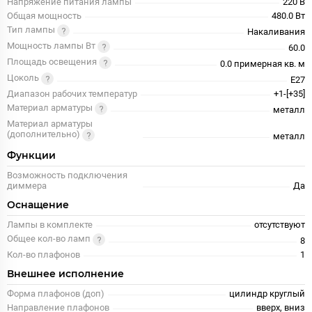
Напряжение питания лампы
220 В
Общая мощность
480.0 Вт
Тип лампы
Накаливания
Мощность лампы Вт
60.0
Площадь освещения
0.0 примерная кв. м
Цоколь
E27
Диапазон рабочих температур
+1-[+35]
Материал арматуры
металл
Материал арматуры
(дополнительно)
металл
Функции
Возможность подключения
диммера
Да
Оснащение
Лампы в комплекте
отсутствуют
Общее кол-во ламп
8
Кол-во плафонов
1
Внешнее исполнение
Форма плафонов (доп)
цилиндр круглый
Направление плафонов
вверх, вниз