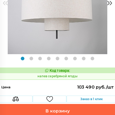
«
»
Код товара:
1088874
Код:
напев серебряной ягоды
103 490 руб./шт
Цена
Заказ в 1 клик
В корзину