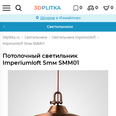
3D
PLITKA
0
0
0
Шоурум
в Измайлово
Светильники
3dplitka.ru
–
Светильники
–
Светильники Imperiumloft
–
Imperiumloft Smм SMM01
Потолочный светильник
Imperiumloft Smм SMM01