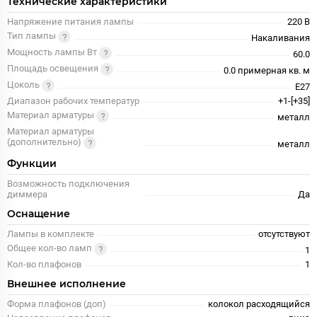
Технические характеристики
Напряжение питания лампы
220 В
Тип лампы
Накаливания
Мощность лампы Вт
60.0
Площадь освещения
0.0 примерная кв. м
Цоколь
E27
Диапазон рабочих температур
+1-[+35]
Материал арматуры
металл
Материал арматуры
(дополнительно)
металл
Функции
Возможность подключения
диммера
Да
Оснащение
Лампы в комплекте
отсутствуют
Общее кол-во ламп
1
Кол-во плафонов
1
Внешнее исполнение
Форма плафонов (доп)
колокол расходящийся