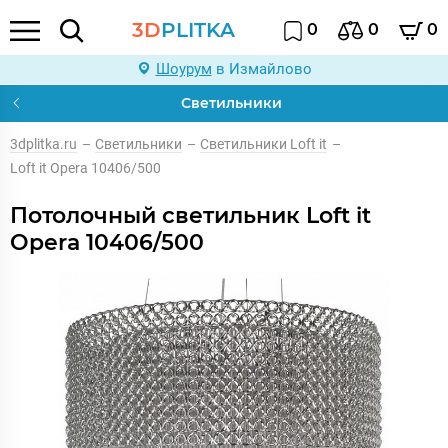
3D
PLITKA
0
0
0
Шоурум
в Измайлово
Светильники
3dplitka.ru
–
Светильники
–
Светильники Loft it
–
Loft it Opera 10406/500
Потолочный светильник Loft it
Opera 10406/500