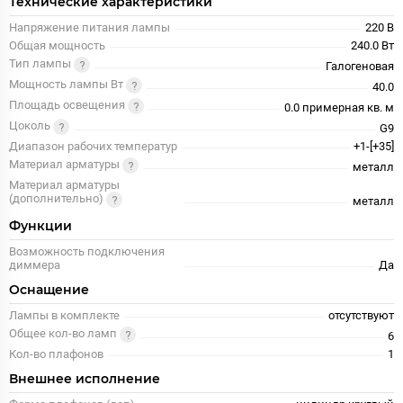
Технические характеристики
Напряжение питания лампы
220 В
Общая мощность
240.0 Вт
Тип лампы
Галогеновая
Мощность лампы Вт
40.0
Площадь освещения
0.0 примерная кв. м
Цоколь
G9
Диапазон рабочих температур
+1-[+35]
Материал арматуры
металл
Материал арматуры
(дополнительно)
металл
Функции
Возможность подключения
диммера
Да
Оснащение
Лампы в комплекте
отсутствуют
Общее кол-во ламп
6
Кол-во плафонов
1
Внешнее исполнение