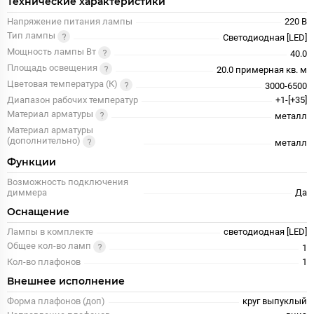
Технические характеристики
Напряжение питания лампы
220 В
Тип лампы
Светодиодная [LED]
Мощность лампы Вт
40.0
Площадь освещения
20.0 примерная кв. м
Цветовая температура (К)
3000-6500
Диапазон рабочих температур
+1-[+35]
Материал арматуры
металл
Материал арматуры
(дополнительно)
металл
Функции
Возможность подключения
диммера
Да
Оснащение
Лампы в комплекте
светодиодная [LED]
Общее кол-во ламп
1
Кол-во плафонов
1
Внешнее исполнение
Форма плафонов (доп)
круг выпуклый