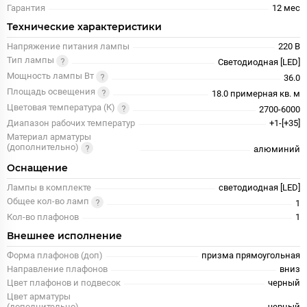
Гарантия
12 меc
Технические характеристики
Напряжение питания лампы
220 В
Тип лампы
Светодиодная [LED]
Мощность лампы Вт
36.0
Площадь освещения
18.0 примерная кв. м
Цветовая температура (К)
2700-6000
Диапазон рабочих температур
+1-[+35]
Материал арматуры
(дополнительно)
алюминий
Оснащение
Лампы в комплекте
светодиодная [LED]
Общее кол-во ламп
1
Кол-во плафонов
1
Внешнее исполнение
Форма плафонов (доп)
призма прямоугольная
Направление плафонов
вниз
Цвет плафонов и подвесок
черный
Цвет арматуры
(дополнительно)
черный