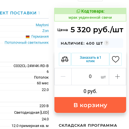
Код товара:
1060459
ЕКТ ПОСТАВКИ
1
Код товара:
мрак уединенной свечи
Maytoni
5 320 руб./шт
Цена
Zon
Германия
Потолочный светильник
НАЛИЧИЕ: 400 ШТ
Заказать в 1
клик
C032CL-24W4K-RD-B
6
шт
Потолок
60 меc
22.0
0 руб.
В корзину
220 В
Светодиодная [LED]
24.0
СКЛАДСКАЯ ПРОГРАММА
12.0 примерная кв. м