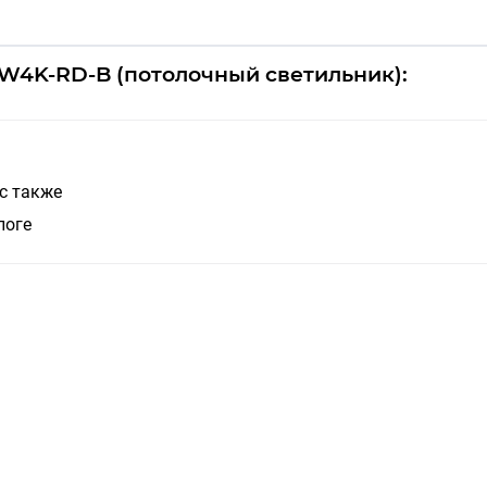
4W4K-RD-B (потолочный светильник):
с также
логе