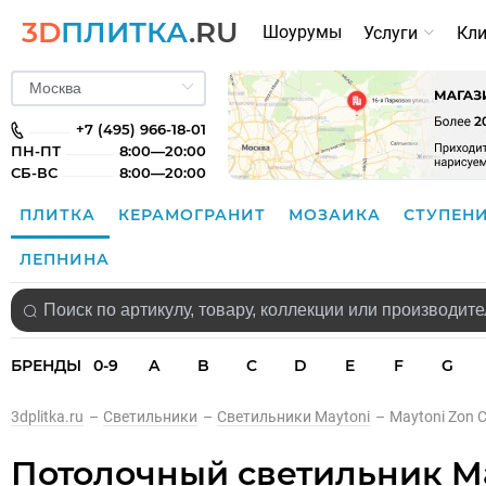
3D
ПЛИТКА
.RU
Шоурумы
Услуги
Кл
+7 (495) 966-18-01
ПН-ПТ
8:00—20:00
СБ-ВС
8:00—20:00
ПЛИТКА
КЕРАМОГРАНИТ
МОЗАИКА
СТУПЕН
ЛЕПНИНА
БРЕНДЫ
0-9
A
B
C
D
E
F
G
3dplitka.ru
–
Светильники
–
Светильники Maytoni
–
Maytoni Zon 
Потолочный светильник M