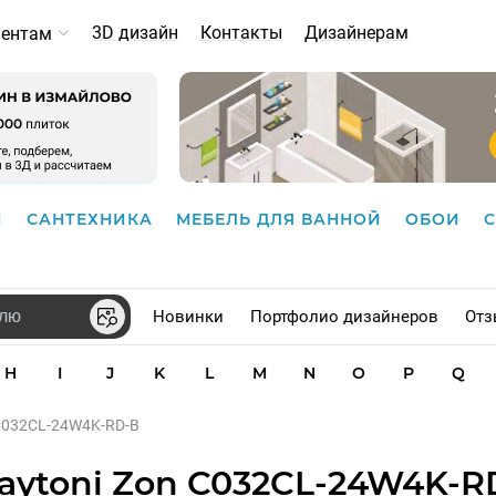
3D дизайн
Контакты
Дизайнерам
иентам
И
САНТЕХНИКА
МЕБЕЛЬ ДЛЯ ВАННОЙ
ОБОИ
Новинки
Портфолио дизайнеров
Отз
H
I
J
K
L
M
N
O
P
Q
C032CL-24W4K-RD-B
aytoni Zon C032CL-24W4K-R