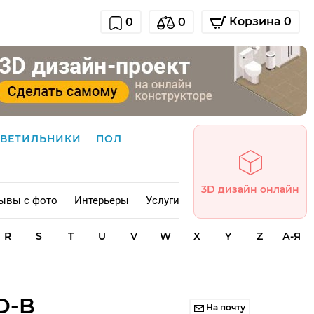
Корзина 0
0
0
СВЕТИЛЬНИКИ
ПОЛ
3D дизайн онлайн
ывы с фото
Интерьеры
Услуги
R
S
T
U
V
W
X
Y
Z
А-Я
D-B
На почту