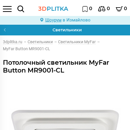
3D
PLITKA
0
0
0
Шоурум
в Измайлово
Светильники
3dplitka.ru
–
Светильники
–
Светильники MyFar
–
MyFar Button MR9001-CL
Потолочный светильник MyFar
Button MR9001-CL