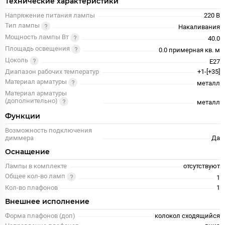
Технические характеристики
Напряжение питания лампы
220 В
Тип лампы
Накаливания
Мощность лампы Вт
40.0
Площадь освещения
0.0 примерная кв. м
Цоколь
E27
Диапазон рабочих температур
+1-[+35]
Материал арматуры
металл
Материал арматуры
(дополнительно)
металл
Функции
Возможность подключения
диммера
Да
Оснащение
Лампы в комплекте
отсутствуют
Общее кол-во ламп
1
Кол-во плафонов
1
Внешнее исполнение
Форма плафонов (доп)
колокол сходящийся