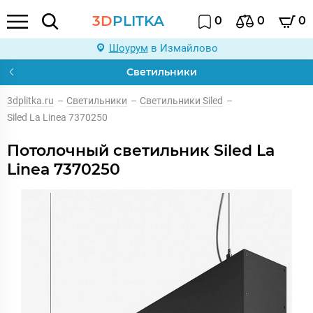
3D
PLITKA
0
0
0
Шоурум
в Измайлово
Светильники
3dplitka.ru
–
Светильники
–
Светильники Siled
–
Siled La Linea 7370250
Потолочный светильник Siled La
Linea 7370250