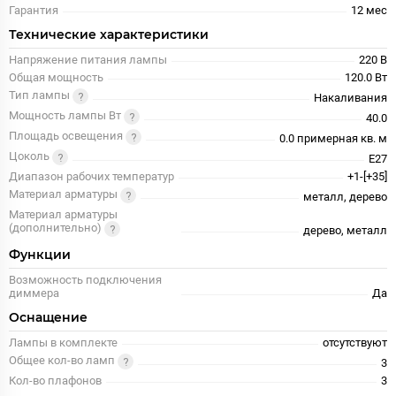
Гарантия
12 меc
Технические характеристики
Напряжение питания лампы
220 В
Общая мощность
120.0 Вт
Тип лампы
Накаливания
Мощность лампы Вт
40.0
Площадь освещения
0.0 примерная кв. м
Цоколь
E27
Диапазон рабочих температур
+1-[+35]
Материал арматуры
металл, дерево
Материал арматуры
(дополнительно)
дерево, металл
Функции
Возможность подключения
диммера
Да
Оснащение
Лампы в комплекте
отсутствуют
Общее кол-во ламп
3
Кол-во плафонов
3