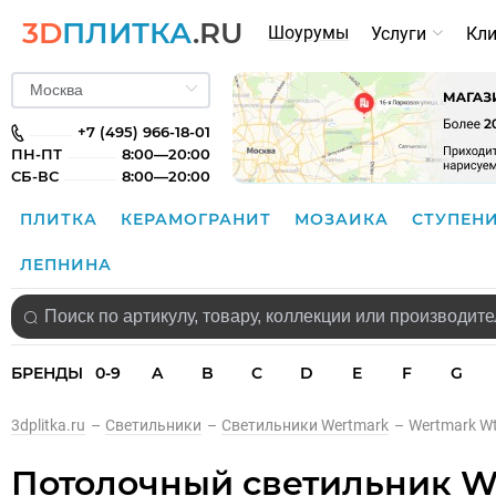
3D
ПЛИТКА
.RU
Шоурумы
Услуги
Кл
+7 (495) 966-18-01
ПН-ПТ
8:00—20:00
СБ-ВС
8:00—20:00
ПЛИТКА
КЕРАМОГРАНИТ
МОЗАИКА
СТУПЕН
ЛЕПНИНА
БРЕНДЫ
0-9
A
B
C
D
E
F
G
3dplitka.ru
–
Светильники
–
Светильники Wertmark
–
Wertmark W
Потолочный светильник We