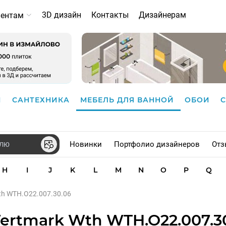
3D дизайн
Контакты
Дизайнерам
иентам
И
САНТЕХНИКА
МЕБЕЛЬ ДЛЯ ВАННОЙ
ОБОИ
Новинки
Портфолио дизайнеров
Отз
H
I
J
K
L
M
N
O
P
Q
th WTH.O22.007.30.06
rtmark Wth WTH.O22.007.3