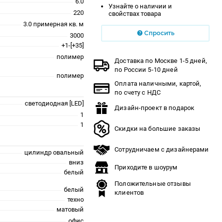
6.0
Узнайте о наличии и
220
свойствах товара
3.0 примерная кв. м
Спросить
3000
+1-[+35]
полимер
Доставка по Москве 1-5 дней,
по России 5-10 дней
полимер
Оплата наличными, картой,
по счету с НДС
светодиодная [LED]
Дизайн-проект в подарок
1
1
Скидки на большие заказы
Сотрудничаем с дизайнерами
цилиндр овальный
вниз
Приходите в шоурум
белый
Положительные отзывы
белый
клиентов
техно
матовый
офис