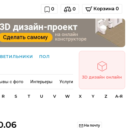
Корзина 0
0
0
СВЕТИЛЬНИКИ
ПОЛ
3D дизайн онлайн
ывы с фото
Интерьеры
Услуги
R
S
T
U
V
W
X
Y
Z
А-Я
0.06
На почту