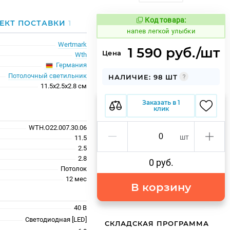
Код товара:
1083736
ЕКТ ПОСТАВКИ
1
Код товара:
напев легкой улыбки
Wertmark
1 590 руб./шт
Цена
Wth
Германия
Потолочный светильник
НАЛИЧИЕ: 98 ШТ
11.5x2.5x2.8 см
Заказать в 1
клик
WTH.O22.007.30.06
шт
11.5
2.5
2.8
0 руб.
Потолок
12 меc
В корзину
40 В
Светодиодная [LED]
СКЛАДСКАЯ ПРОГРАММА