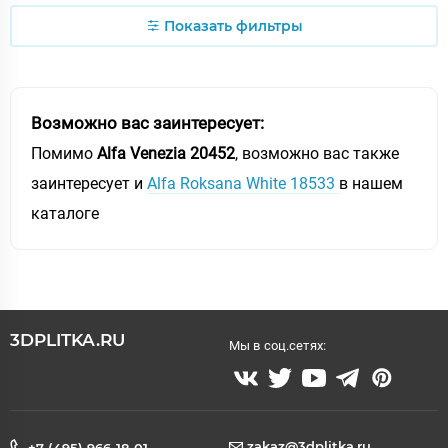
Показать фильтры
Возможно вас заинтересует:
Помимо
Alfa Venezia 20452
, возможно вас также
заинтересует и
Alfa Roksana White 18533
в нашем
каталоге
3DPLITKA.RU
Мы в соц.сетях:
zakaz@3dplitka.ru
+7 (495) 966-18-01