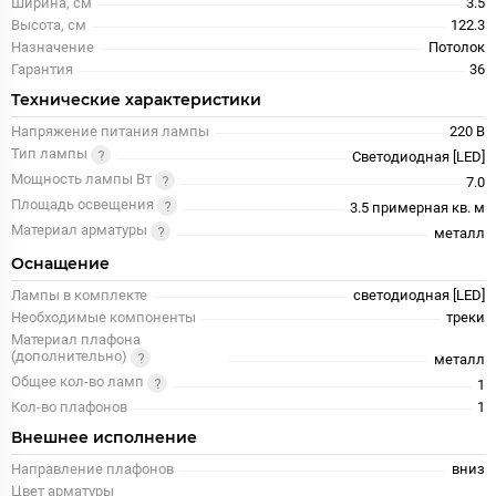
Ширина, см
3.5
Высота, см
122.3
Назначение
Потолок
Гарантия
36
Технические характеристики
Напряжение питания лампы
220 В
Тип лампы
Светодиодная [LED]
Мощность лампы Вт
7.0
Площадь освещения
3.5 примерная кв. м
Материал арматуры
металл
Оснащение
Лампы в комплекте
светодиодная [LED]
Необходимые компоненты
треки
Материал плафона
(дополнительно)
металл
Общее кол-во ламп
1
Кол-во плафонов
1
Внешнее исполнение
Направление плафонов
вниз
Цвет арматуры