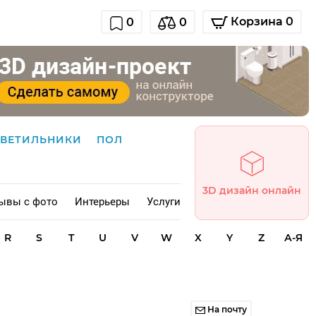
Корзина 0
0
0
СВЕТИЛЬНИКИ
ПОЛ
3D дизайн онлайн
ывы с фото
Интерьеры
Услуги
R
S
T
U
V
W
X
Y
Z
А-Я
На почту