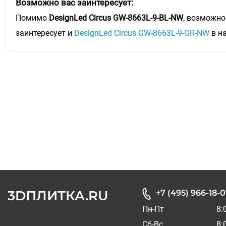
Возможно вас заинтересует:
Помимо
DesignLed Circus GW-8663L-9-BL-NW
, возможно
заинтересует и
DesignLed Circus GW-8663L-9-GR-NW
в н
3DПЛИТКА.RU
+7 (495) 966-18-0
Пн-Пт
8:
Сб-Вс
8: