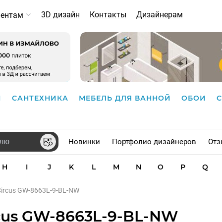
3D дизайн
Контакты
Дизайнерам
иентам
И
САНТЕХНИКА
МЕБЕЛЬ ДЛЯ ВАННОЙ
ОБОИ
Новинки
Портфолио дизайнеров
Отз
H
I
J
K
L
M
N
O
P
Q
Circus GW-8663L-9-BL-NW
cus GW-8663L-9-BL-NW