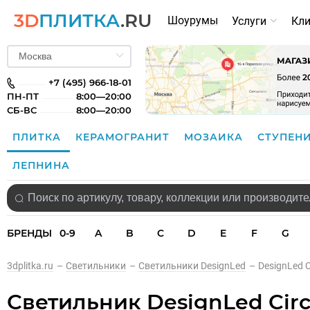
3D
ПЛИТКА
.RU
Шоурумы
Услуги
Кл
+7 (495) 966-18-01
ПН-ПТ
8:00—20:00
СБ-ВС
8:00—20:00
ПЛИТКА
КЕРАМОГРАНИТ
МОЗАИКА
СТУПЕН
ЛЕПНИНА
БРЕНДЫ
0-9
A
B
C
D
E
F
G
3dplitka.ru
–
Светильники
–
Светильники DesignLed
–
DesignLed 
Светильник DesignLed Cir