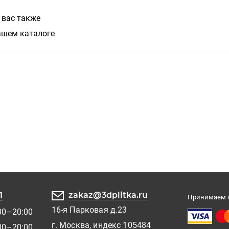
 вас также
ашем каталоге
zakaz@3dplitka.ru
1
Принимаем к
16-я Парковая д.23
00–20:00
г. Москва, индекс 105484
00–20:00