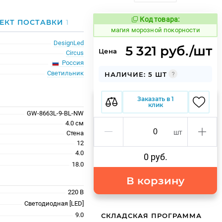
Код товара:
913697
ЕКТ ПОСТАВКИ
1
Код товара:
магия морозной покорности
DesignLed
5 321 руб./шт
Цена
Circus
Россия
Светильник
НАЛИЧИЕ: 5 ШТ
Заказать в 1
клик
GW-8663L-9-BL-NW
4.0 см
шт
Стена
12
4.0
0 руб.
18.0
В корзину
220 В
Светодиодная [LED]
9.0
СКЛАДСКАЯ ПРОГРАММА