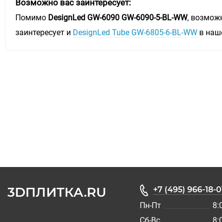
Возможно вас заинтересует:
Помимо
DesignLed GW-6090 GW-6090-5-BL-WW
, возмож
заинтересует и
DesignLed Tube GW-6805-6-BL-WW
в наш
3DПЛИТКА.RU
+7 (495) 966-18-0
Пн-Пт
8:
Сб-Вс
8: