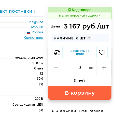
Код товара:
913643
ЕКТ ПОСТАВКИ
1
Код товара:
магия морозной гордости
DesignLed
3 167 руб./шт
Цена
GW-6090
Россия
Светильник
НАЛИЧИЕ: 6 ШТ
Заказать в 1
клик
GW-6090-5-BL-WW
30.0 см
шт
Стена
12
30.0
0 руб.
7.0
В корзину
220 В
Светодиодная [LED]
5.0
СКЛАДСКАЯ ПРОГРАММА