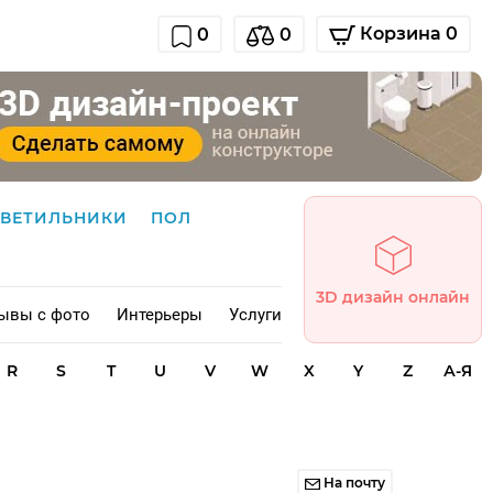
Корзина 0
0
0
СВЕТИЛЬНИКИ
ПОЛ
3D дизайн онлайн
ывы с фото
Интерьеры
Услуги
R
S
T
U
V
W
X
Y
Z
А-Я
На почту