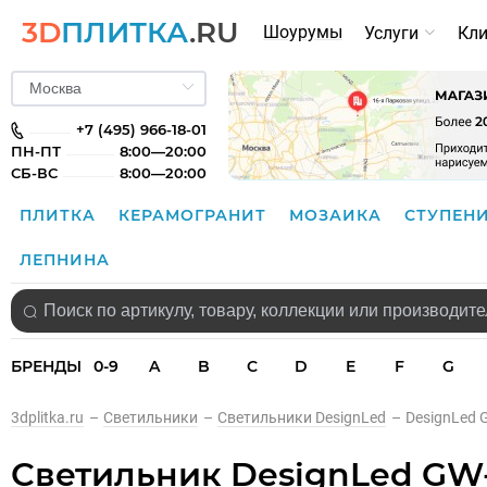
3D
ПЛИТКА
.RU
Шоурумы
Услуги
Кл
+7 (495) 966-18-01
ПН-ПТ
8:00—20:00
СБ-ВС
8:00—20:00
ПЛИТКА
КЕРАМОГРАНИТ
МОЗАИКА
СТУПЕН
ЛЕПНИНА
БРЕНДЫ
0-9
A
B
C
D
E
F
G
3dplitka.ru
–
Светильники
–
Светильники DesignLed
–
DesignLed
Светильник DesignLed G