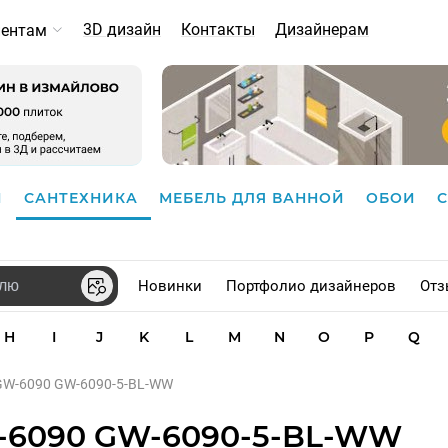
3D дизайн
Контакты
Дизайнерам
иентам
И
САНТЕХНИКА
МЕБЕЛЬ ДЛЯ ВАННОЙ
ОБОИ
Новинки
Портфолио дизайнеров
Отз
H
I
J
K
L
M
N
O
P
Q
 GW-6090 GW-6090-5-BL-WW
W-6090 GW-6090-5-BL-WW