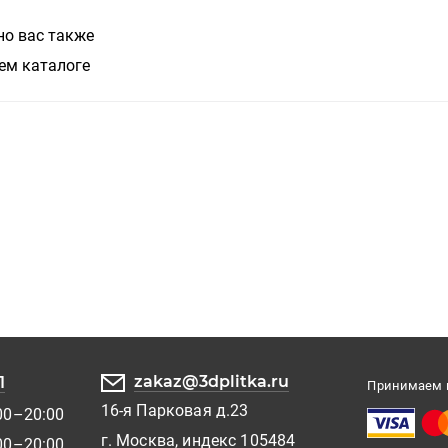
но вас также
ем каталоге
zakaz@3dplitka.ru
1
Принимаем к
16-я Парковая д.23
00–20:00
г. Москва, индекс 105484
00–20:00