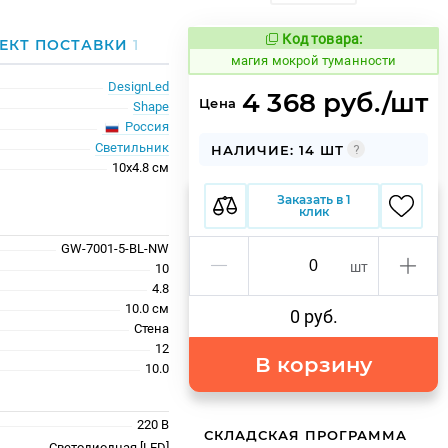
Код товара:
913609
ЕКТ ПОСТАВКИ
1
Код товара:
магия мокрой туманности
DesignLed
4 368 руб./шт
Цена
Shape
Россия
Светильник
НАЛИЧИЕ: 14 ШТ
10x4.8 см
Заказать в 1
клик
GW-7001-5-BL-NW
шт
10
4.8
10.0 см
0 руб.
Стена
12
В корзину
10.0
220 В
СКЛАДСКАЯ ПРОГРАММА
Светодиодная [LED]