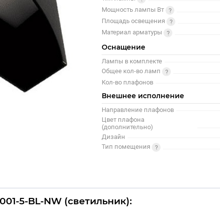
Мощность лампы Вт
Площадь освещения
Материал арматуры
Оснащение
Лампы в комплекте
Общее кол-во ламп
Кол-во плафонов
Внешнее исполнение
Направление плафонов
Цвет плафона
(дополнительно)
Дизайн
Тип помещения
01-5-BL-NW (светильник):