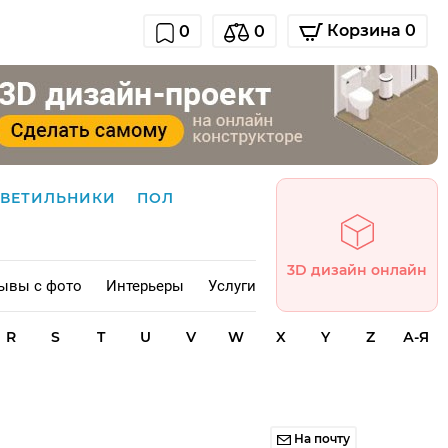
Корзина 0
0
0
СВЕТИЛЬНИКИ
ПОЛ
3D дизайн онлайн
ывы с фото
Интерьеры
Услуги
R
S
T
U
V
W
X
Y
Z
А-Я
На почту