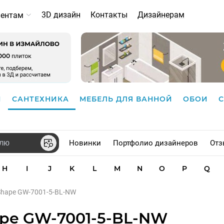
3D дизайн
Контакты
Дизайнерам
иентам
И
САНТЕХНИКА
МЕБЕЛЬ ДЛЯ ВАННОЙ
ОБОИ
Новинки
Портфолио дизайнеров
Отз
H
I
J
K
L
M
N
O
P
Q
Shape GW-7001-5-BL-NW
ape GW-7001-5-BL-NW