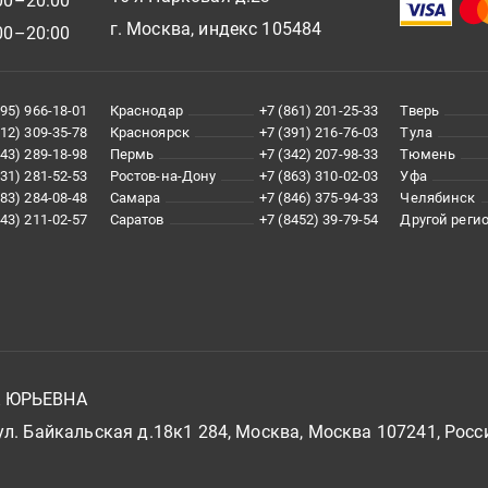
00–20:00
г. Москва, индекс 105484
00–20:00
495) 966-18-01
Краснодар
+7 (861) 201-25-33
Тверь
812) 309-35-78
Красноярск
+7 (391) 216-76-03
Тула
343) 289-18-98
Пермь
+7 (342) 207-98-33
Тюмень
831) 281-52-53
Ростов-на-Дону
+7 (863) 310-02-03
Уфа
383) 284-08-48
Самара
+7 (846) 375-94-33
Челябинск
843) 211-02-57
Саратов
+7 (8452) 39-79-54
Другой реги
А ЮРЬЕВНА
л. Байкальская д.18к1 284, Москва, Москва 107241, Росс