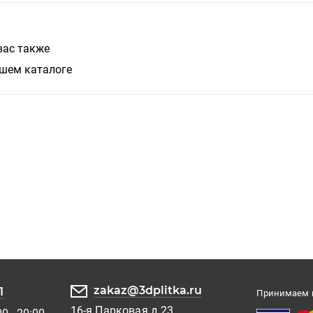
вас также
ашем каталоге
zakaz@3dplitka.ru
1
Принимаем к
16-я Парковая д.23