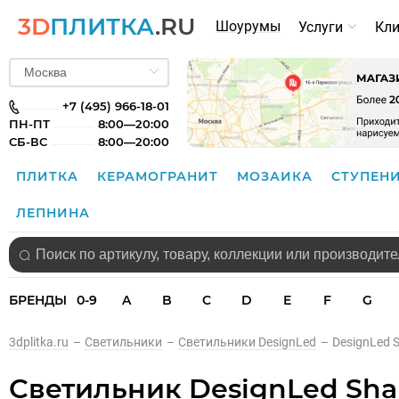
3D
ПЛИТКА
.RU
Шоурумы
Услуги
Кл
+7 (495) 966-18-01
ПН-ПТ
8:00—20:00
СБ-ВС
8:00—20:00
ПЛИТКА
КЕРАМОГРАНИТ
МОЗАИКА
СТУПЕН
ЛЕПНИНА
БРЕНДЫ
0-9
A
B
C
D
E
F
G
3dplitka.ru
–
Светильники
–
Светильники DesignLed
–
DesignLed 
Светильник DesignLed Sh