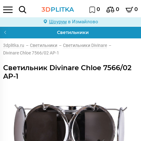
3D
PLITKA
0
0
0
Шоурум
в Измайлово
Светильники
3dplitka.ru
–
Светильники
–
Светильники Divinare
–
Divinare Chloe 7566/02 AP-1
Светильник Divinare Chloe 7566/02
AP-1