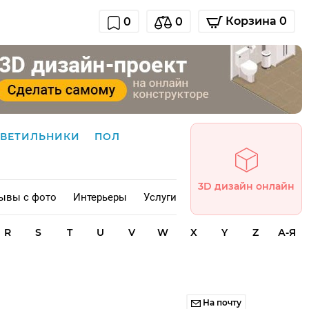
Корзина 0
0
0
СВЕТИЛЬНИКИ
ПОЛ
3D дизайн онлайн
ывы с фото
Интерьеры
Услуги
R
S
T
U
V
W
X
Y
Z
А-Я
На почту