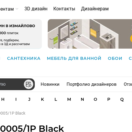
3D дизайн
Контакты
Дизайнерам
иентам
И
САНТЕХНИКА
МЕБЕЛЬ ДЛЯ ВАННОЙ
ОБОИ
Новинки
Портфолио дизайнеров
Отз
H
I
J
K
L
M
N
O
P
Q
0005/1P Black
0005/1P Black