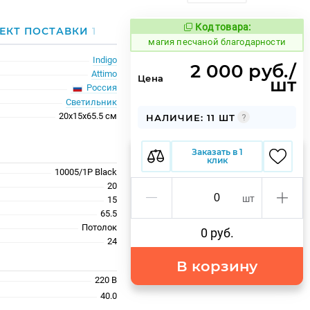
Код товара:
915253
ЕКТ ПОСТАВКИ
1
Код товара:
магия песчаной благодарности
Indigo
2 000 руб./
Attimo
Цена
шт
Россия
Светильник
20x15x65.5 см
НАЛИЧИЕ: 11 ШТ
Заказать в 1
клик
10005/1P Black
20
шт
15
65.5
Потолок
0 руб.
24
В корзину
220 В
40.0