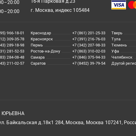
16-я Парковая д.23
00–20:00
г. Москва, индекс 105484
00–20:00
495) 966-18-01
Краснодар
+7 (861) 201-25-33
Тверь
812) 309-35-78
Красноярск
+7 (391) 216-76-03
Тула
343) 289-18-98
Пермь
+7 (342) 207-98-33
Тюмень
831) 281-52-53
Ростов-на-Дону
+7 (863) 310-02-03
Уфа
383) 284-08-48
Самара
+7 (846) 375-94-33
Челябинск
843) 211-02-57
Саратов
+7 (8452) 39-79-54
Другой реги
А ЮРЬЕВНА
л. Байкальская д.18к1 284, Москва, Москва 107241, Росс