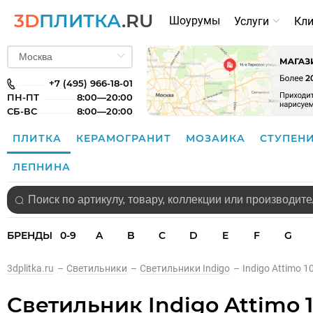
3D
ПЛИТКА
.RU
Шоурумы
Услуги
Кл
+7 (495) 966-18-01
ПН-ПТ
8:00—20:00
СБ-ВС
8:00—20:00
ПЛИТКА
КЕРАМОГРАНИТ
МОЗАИКА
СТУПЕН
ЛЕПНИНА
БРЕНДЫ
0-9
A
B
C
D
E
F
G
3dplitka.ru
–
Светильники
–
Светильники Indigo
–
Indigo Attimo 1
Светильник Indigo Attimo 1