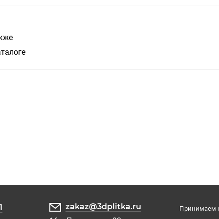
акже
аталоге
zakaz@3dplitka.ru
1
Принимаем к