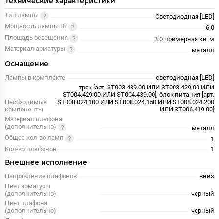
Технические характеристики
Тип лампы
Светодиодная [LED]
Мощность лампы Вт
6.0
Площадь освещения
3.0 примерная кв. м
Материал арматуры
металл
Оснащение
Лампы в комплекте
светодиодная [LED]
трек [арт. ST003.439.00 ИЛИ ST003.429.00 ИЛИ
ST004.429.00 ИЛИ ST004.439.00], блок питания [арт.
Необходимые
ST008.024.100 ИЛИ ST008.024.150 ИЛИ ST008.024.200
компоненты
ИЛИ ST006.419.00]
Материал плафона
(дополнительно)
металл
Общее кол-во ламп
1
Кол-во плафонов
1
Внешнее исполнение
Направление плафонов
вниз
Цвет арматуры
(дополнительно)
черный
Цвет плафона
(дополнительно)
черный