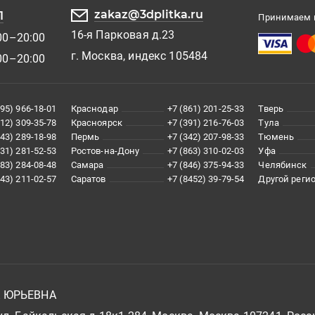
zakaz@3dplitka.ru
1
Принимаем к
16-я Парковая д.23
00–20:00
г. Москва, индекс 105484
00–20:00
495) 966-18-01
Краснодар
+7 (861) 201-25-33
Тверь
812) 309-35-78
Красноярск
+7 (391) 216-76-03
Тула
343) 289-18-98
Пермь
+7 (342) 207-98-33
Тюмень
831) 281-52-53
Ростов-на-Дону
+7 (863) 310-02-03
Уфа
383) 284-08-48
Самара
+7 (846) 375-94-33
Челябинск
843) 211-02-57
Саратов
+7 (8452) 39-79-54
Другой реги
А ЮРЬЕВНА