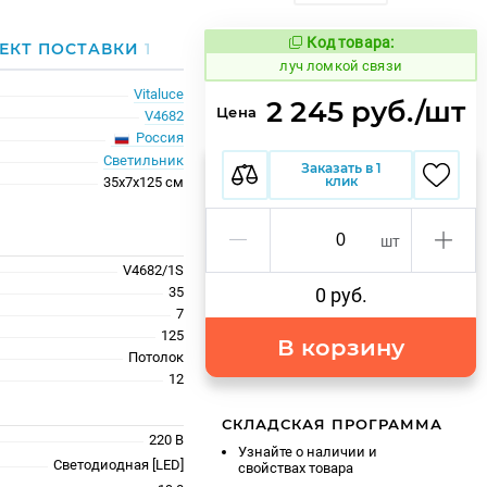
Код товара:
896711
ЕКТ ПОСТАВКИ
1
Код товара:
луч ломкой связи
Vitaluce
2 245 руб./шт
Цена
V4682
Россия
Светильник
Заказать в 1
клик
35x7x125 см
шт
V4682/1S
35
0 руб.
7
125
В корзину
Потолок
12
СКЛАДСКАЯ ПРОГРАММА
220 В
Узнайте о наличии и
Светодиодная [LED]
свойствах товара