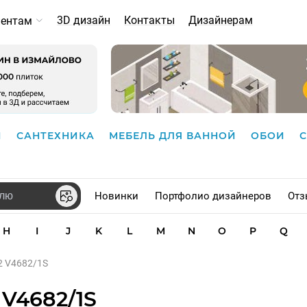
3D дизайн
Контакты
Дизайнерам
иентам
И
САНТЕХНИКА
МЕБЕЛЬ ДЛЯ ВАННОЙ
ОБОИ
Новинки
Портфолио дизайнеров
Отз
H
I
J
K
L
M
N
O
P
Q
82 V4682/1S
 V4682/1S