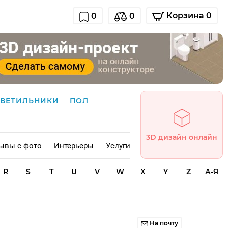
Корзина 0
0
0
СВЕТИЛЬНИКИ
ПОЛ
3D дизайн онлайн
ывы с фото
Интерьеры
Услуги
R
S
T
U
V
W
X
Y
Z
А-Я
На почту