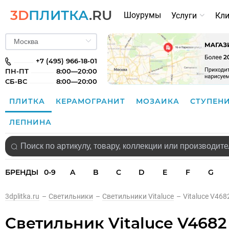
3D
ПЛИТКА
.RU
Шоурумы
Услуги
Кл
+7 (495) 966-18-01
ПН-ПТ
8:00—20:00
СБ-ВС
8:00—20:00
ПЛИТКА
КЕРАМОГРАНИТ
МОЗАИКА
СТУПЕН
ЛЕПНИНА
БРЕНДЫ
0-9
A
B
C
D
E
F
G
3dplitka.ru
–
Светильники
–
Светильники Vitaluce
–
Vitaluce V46
Светильник Vitaluce V4682