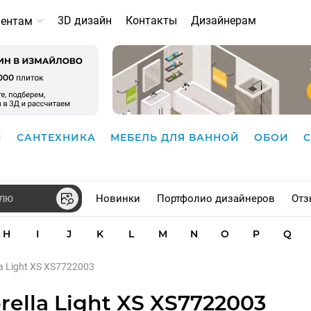
3D дизайн
Контакты
Дизайнерам
иентам
И
САНТЕХНИКА
МЕБЕЛЬ ДЛЯ ВАННОЙ
ОБОИ
Новинки
Портфолио дизайнеров
Отз
H
I
J
K
L
M
N
O
P
Q
a Light XS XS7722003
lla Light XS XS7722003