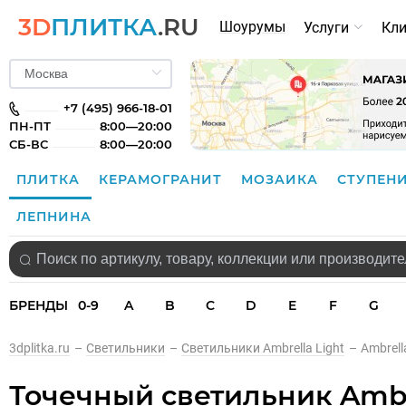
3D
ПЛИТКА
.RU
Шоурумы
Услуги
Кл
+7 (495) 966-18-01
ПН-ПТ
8:00—20:00
СБ-ВС
8:00—20:00
ПЛИТКА
КЕРАМОГРАНИТ
МОЗАИКА
СТУПЕН
ЛЕПНИНА
БРЕНДЫ
0-9
A
B
C
D
E
F
G
3dplitka.ru
–
Светильники
–
Светильники Ambrella Light
–
Ambrell
Точечный светильник Ambre