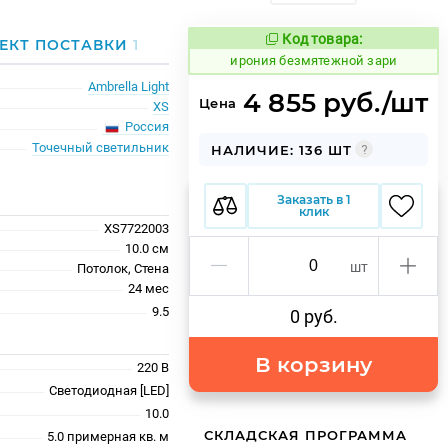
Код товара:
1094278
ЕКТ ПОСТАВКИ
1
Код товара:
ирония безмятежной зари
Ambrella Light
4 855 руб./шт
Цена
XS
Россия
Точечный светильник
НАЛИЧИЕ: 136 ШТ
Заказать в 1
клик
XS7722003
10.0 см
шт
Потолок, Стена
24 меc
9.5
0 руб.
В корзину
220 В
Светодиодная [LED]
10.0
СКЛАДСКАЯ ПРОГРАММА
5.0 примерная кв. м