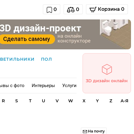
Корзина 0
0
0
СВЕТИЛЬНИКИ
ПОЛ
3D дизайн онлайн
ывы с фото
Интерьеры
Услуги
R
S
T
U
V
W
X
Y
Z
А-Я
На почту