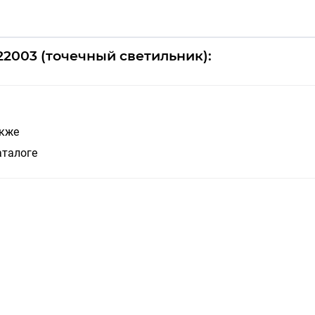
22003 (точечный светильник):
акже
аталоге