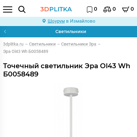
3D
PLITKA
0
0
0
Шоурум
в Измайлово
Светильники
3dplitka.ru
–
Светильники
–
Светильники Эра
–
Эра Ol43 Wh Б0058489
Точечный светильник Эра Ol43 Wh
Б0058489