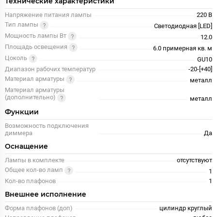
Технические характеристики
Напряжение питания лампы
220 В
Тип лампы
Светодиодная [LED]
Мощность лампы Вт
12.0
Площадь освещения
6.0 примерная кв. м
Цоколь
GU10
Диапазон рабочих температур
-20-[+40]
Материал арматуры
металл
Материал арматуры
(дополнительно)
металл
Функции
Возможность подключения
диммера
Да
Оснащение
Лампы в комплекте
отсутствуют
Общее кол-во ламп
1
Кол-во плафонов
1
Внешнее исполнение
Форма плафонов (доп)
цилиндр круглый