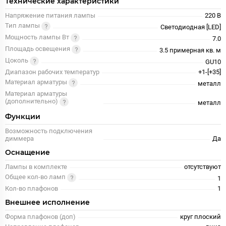
Технические характеристики
Напряжение питания лампы
220 В
Тип лампы
Светодиодная [LED]
Мощность лампы Вт
7.0
Площадь освещения
3.5 примерная кв. м
Цоколь
GU10
Диапазон рабочих температур
+1-[+35]
Материал арматуры
металл
Материал арматуры
(дополнительно)
металл
Функции
Возможность подключения
диммера
Да
Оснащение
Лампы в комплекте
отсутствуют
Общее кол-во ламп
1
Кол-во плафонов
1
Внешнее исполнение
Форма плафонов (доп)
круг плоский