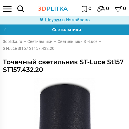
3D
PLITKA
0
0
0
Шоурум
в Измайлово
Светильники
3dplitka.ru
–
Светильники
–
Светильники ST-Luce
–
ST-Luce St157 ST157.432.20
Точечный светильник ST-Luce St157
ST157.432.20