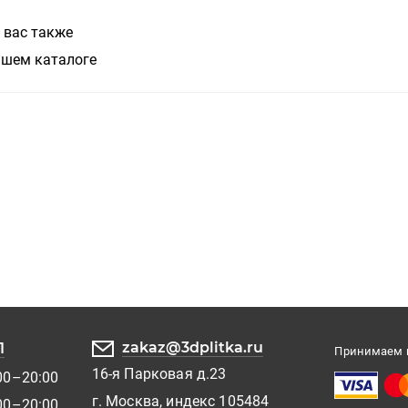
 вас также
ашем каталоге
zakaz@3dplitka.ru
1
Принимаем к
16-я Парковая д.23
00–20:00
г. Москва, индекс 105484
00–20:00