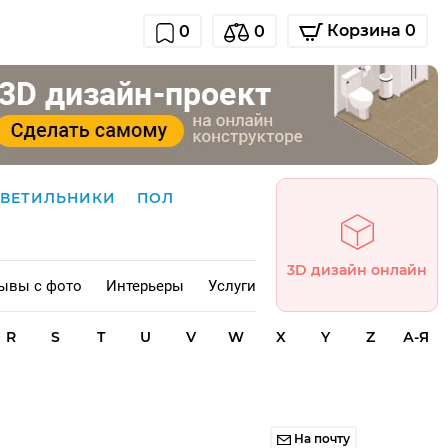
Корзина 0
0
0
СВЕТИЛЬНИКИ
ПОЛ
3D дизайн онлайн
ывы с фото
Интерьеры
Услуги
R
S
T
U
V
W
X
Y
Z
А-Я
На почту