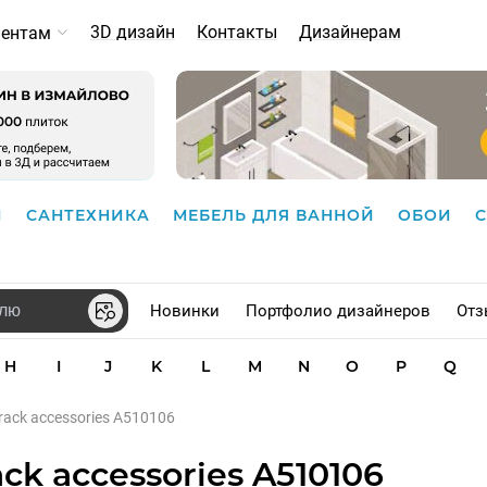
3D дизайн
Контакты
Дизайнерам
иентам
И
САНТЕХНИКА
МЕБЕЛЬ ДЛЯ ВАННОЙ
ОБОИ
Новинки
Портфолио дизайнеров
Отз
H
I
J
K
L
M
N
O
P
Q
rack accessories A510106
ck accessories A510106