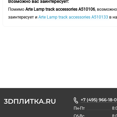
Возможно вас заинтересует:
Помимо
Arte Lamp track accessories A510106
, возможно
заинтересует и
Arte Lamp track accessories A510133
в н
3DПЛИТКА.RU
+7 (495) 966-18-0
Пн-Пт
8:
Сб-Вс
8: