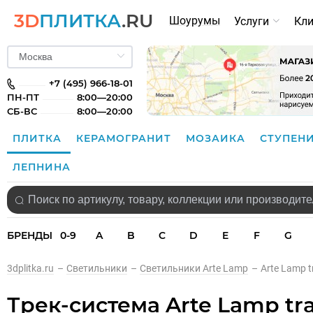
3D
ПЛИТКА
.RU
Шоурумы
Услуги
Кл
+7 (495) 966-18-01
ПН-ПТ
8:00—20:00
СБ-ВС
8:00—20:00
ПЛИТКА
КЕРАМОГРАНИТ
МОЗАИКА
СТУПЕН
ЛЕПНИНА
БРЕНДЫ
0-9
A
B
C
D
E
F
G
3dplitka.ru
–
Светильники
–
Светильники Arte Lamp
–
Arte Lamp t
Трек-система Arte Lamp tra