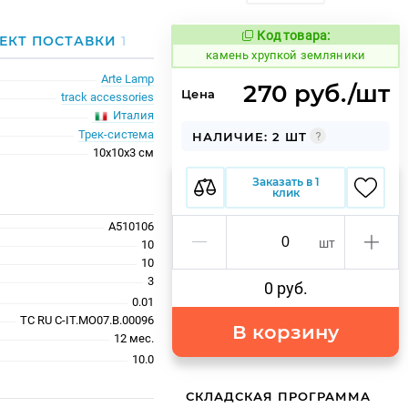
Код товара:
623656
ЕКТ ПОСТАВКИ
1
Код товара:
камень хрупкой земляники
Arte Lamp
270 руб./шт
Цена
track accessories
Италия
Трек-система
НАЛИЧИЕ: 2 ШТ
10x10x3 см
Заказать в 1
клик
A510106
шт
10
10
3
0 руб.
0.01
TC RU C-IT.MO07.B.00096
В корзину
12 мес.
10.0
СКЛАДСКАЯ ПРОГРАММА