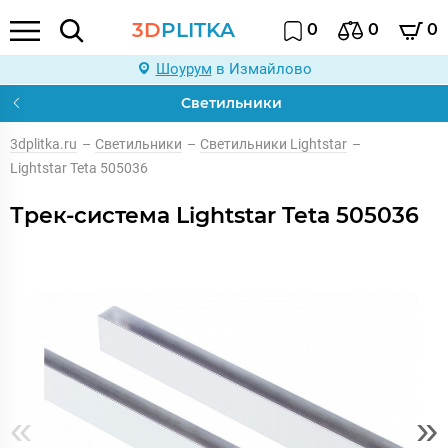
3D
PLITKA
0
0
0
Шоурум
в Измайлово
Светильники
3dplitka.ru
–
Светильники
–
Светильники Lightstar
–
Lightstar Teta 505036
Трек-система Lightstar Teta 505036
«
»